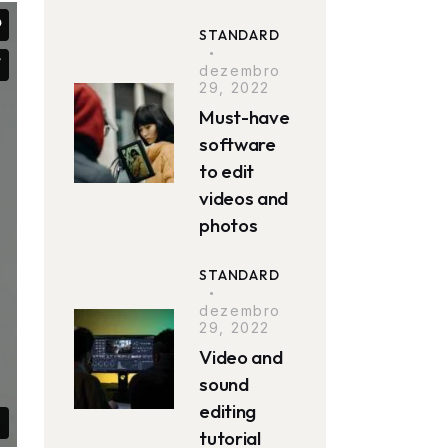
STANDARD
dezembro
29, 2022
Must-have
software
to edit
videos and
photos
STANDARD
dezembro
29, 2022
Video and
sound
editing
tutorial