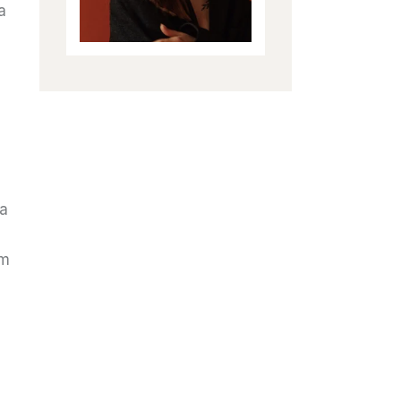
a
ta
um