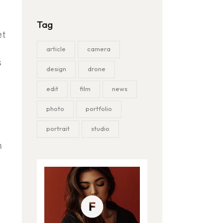
Tag
et
s
article
camera
s
design
drone
edit
film
news
photo
portfolio
portrait
studio
m