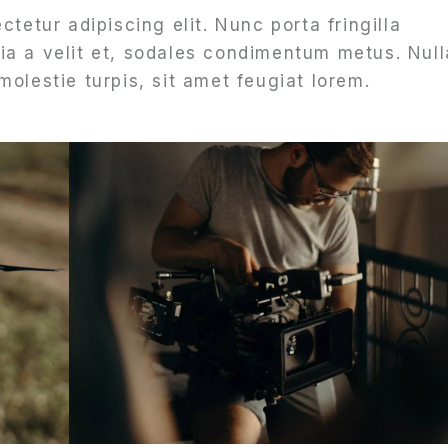
tetur adipiscing elit. Nunc porta fringilla
inia a velit et, sodales condimentum metus. Null
olestie turpis, sit amet feugiat lorem.