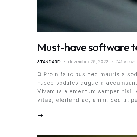
Must-have software to
STANDARD
dezembro 29, 2022
741
Views
Q Proin faucibus nec mauris a sod
Fusce sodales augue a accumsan. C
Vivamus elementum semper nisi. Ae
vitae, eleifend ac, enim. Sed ut p