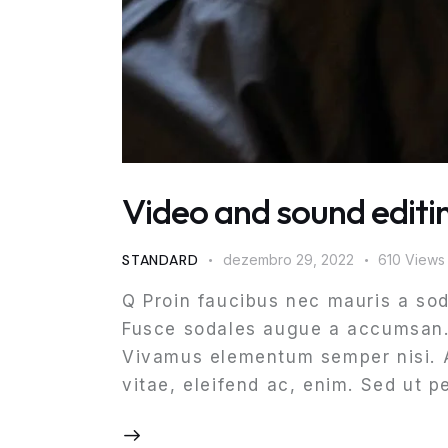
Video and sound editin
STANDARD
dezembro 29, 2022
610
Views
Q Proin faucibus nec mauris a sod
Fusce sodales augue a accumsan. C
Vivamus elementum semper nisi. Ae
vitae, eleifend ac, enim. Sed ut p