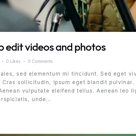
 edit videos and photos
0
Likes
0
Comments
ales, sed elementum mi tincidunt. Sed eget viv
ras sollicitudin, ipsum eget blandit pulvinar. 
nean vulputate eleifend tellus. Aenean leo lig
erspiciatis, unde…