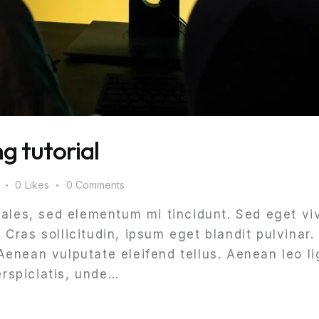
g tutorial
0
Likes
0
Comments
ales, sed elementum mi tincidunt. Sed eget viv
ras sollicitudin, ipsum eget blandit pulvinar. 
nean vulputate eleifend tellus. Aenean leo lig
erspiciatis, unde…