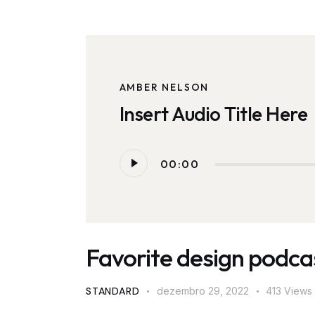
AMBER NELSON
Insert Audio Title Here
Tocador
00:00
de
áudio
Favorite design podca
STANDARD
dezembro 29, 2022
413
Views