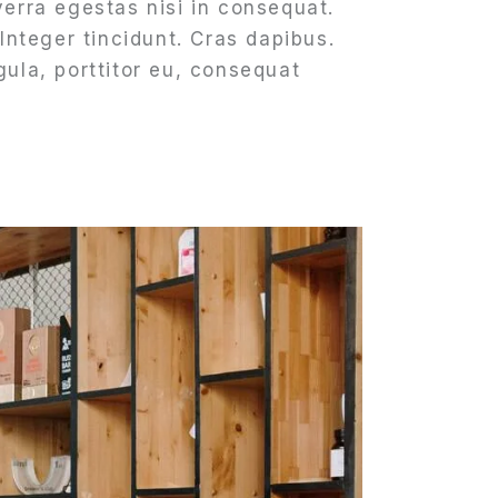
para
erra egestas nisi in consequat.
aumentar
Integer tincidunt. Cras dapibus.
ou
ula, porttitor eu, consequat
diminuir
o
volume.