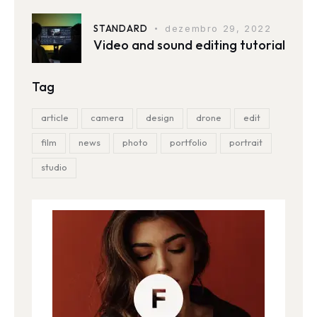
STANDARD
dezembro 29, 2022
Video and sound editing tutorial
Tag
article
camera
design
drone
edit
film
news
photo
portfolio
portrait
studio