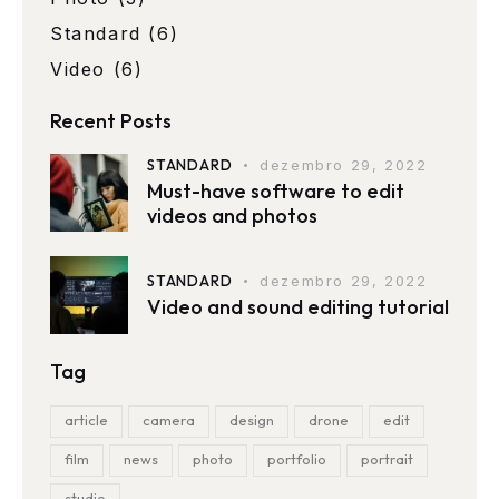
Standard
(6)
Video
(6)
Recent Posts
STANDARD
dezembro 29, 2022
Must-have software to edit
videos and photos
STANDARD
dezembro 29, 2022
Video and sound editing tutorial
Tag
article
camera
design
drone
edit
film
news
photo
portfolio
portrait
studio