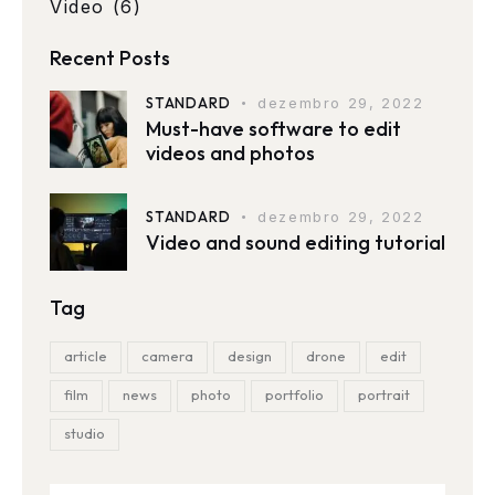
Video
(6)
Recent Posts
STANDARD
dezembro 29, 2022
Must-have software to edit
videos and photos
STANDARD
dezembro 29, 2022
Video and sound editing tutorial
Tag
article
camera
design
drone
edit
film
news
photo
portfolio
portrait
studio