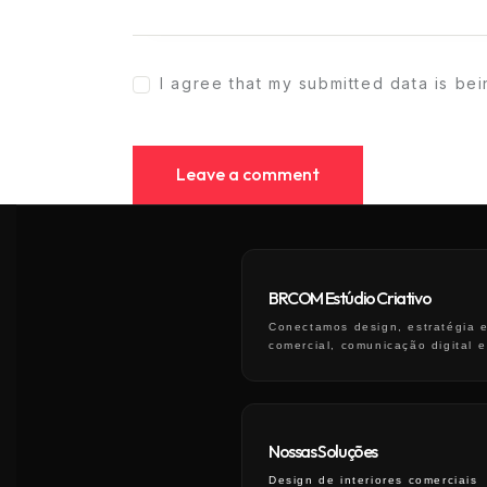
I agree that my submitted data is be
BRCOM Estúdio Criativo
Conectamos design, estratégia e
comercial, comunicação digital 
Nossas Soluções
Design de interiores comerciais