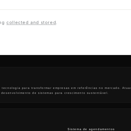
ing
collected and stored
.
 tecnologia para transformar empresas em referências no mercado. Atua
e desenvolvimento de sistemas para crescimento sustentável.
Sistema de agendamentos