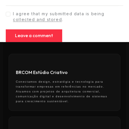
I agree that my submitted data is being
collected and stored
.
BRCOM Estúdio Criativo
Conectamos design, estratégia e tecnologia para
transformar empresas em referências no mercado.
Atuamos com projetos de arquitetura comercial,
comunicação digital e desenvolvimento de sistemas
para crescimento sustentável.